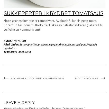
SUKKERERTER I KRYDRET TOMATSAUS
Noen grønnsaker stjeler rampelyset. Avokado? Har sin egen toast.
Potet? En hel industri. Brokkoli? Elskes av helsefanatikeren (i alle fall til
selfielinsen kommer fram).
Author:
Mari Hult
Filed Under:
Basisoppskrifter, preservering og marinader
,
Sauser og dipper
,
Veganske
oppskrifter
Tags:
agurk
,
indisk
,
raita
BLOMKÅLSUPPE MED CASHEWKREM
MOCCAMOUSSE
LEAVE A REPLY
Your email address will not be published.
Required fields are marked
*