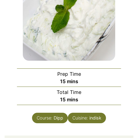
Prep Time
minutes
15
mins
Total Time
minutes
15
mins
Course:
Dipp
Cuisine:
indisk