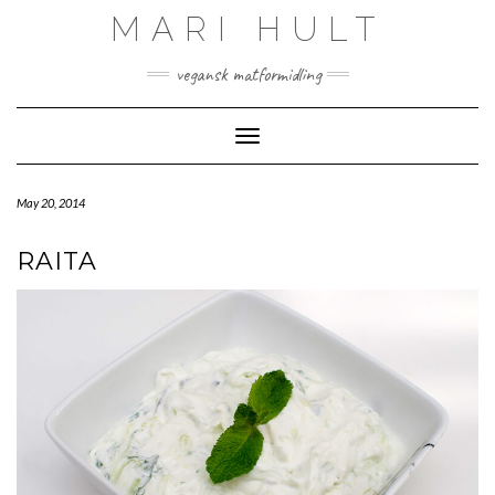
Skip
MARI HULT
to
content
vegansk matformidling
Toggle Navigation
May 20, 2014
RAITA