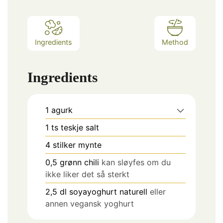
Ingredients
Method
Ingredients
1
agurk
1
ts
teskje salt
4
stilker
mynte
0,5
grønn chili
kan sløyfes om du
ikke liker det så sterkt
2,5
dl
soyayoghurt naturell
eller
annen vegansk yoghurt