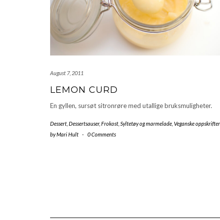
August 7, 2011
LEMON CURD
En gyllen, sursøt sitronrøre med utallige bruksmuligheter.
Dessert
,
Dessertsauser
,
Frokost
,
Syltetøy og marmelade
,
Veganske oppskrifter
by
Mari Hult
-
0 Comments