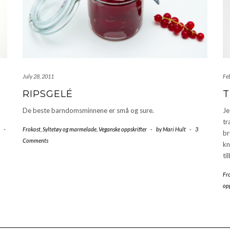
July 28, 2011
Fe
RIPSGELÉ
T
De beste barndomsminnene er små og sure.
Je
tr
-
Frokost
,
Syltetøy og marmelade
,
Veganske oppskrifter
-
by
Mari Hult
-
3
br
Comments
kn
ti
Fr
opp