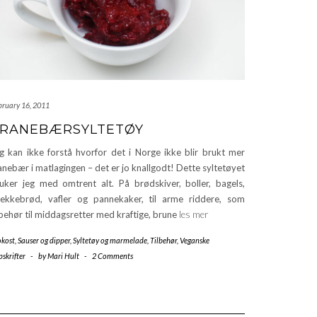
bruary 16, 2011
RANEBÆRSYLTETØY
g kan ikke forstå hvorfor det i Norge ikke blir brukt mer
anebær i matlagingen – det er jo knallgodt! Dette syltetøyet
uker jeg med omtrent alt. På brødskiver, boller, bagels,
ekkebrød, vafler og pannekaker, til arme riddere, som
lbehør til middagsretter med kraftige, brune
les mer
okost
,
Sauser og dipper
,
Syltetøy og marmelade
,
Tilbehør
,
Veganske
skrifter
-
by
Mari Hult
-
2 Comments